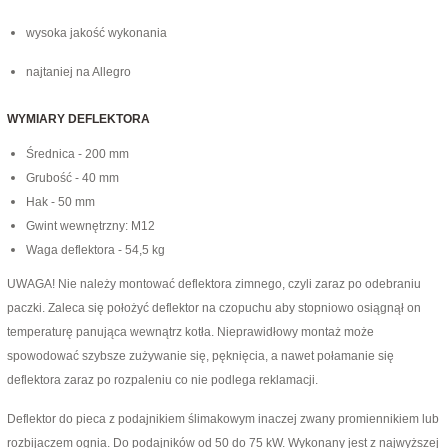
wysoka jakość wykonania
najtaniej na Allegro
WYMIARY DEFLEKTORA
Średnica - 200 mm
Grubość - 40 mm
Hak - 50 mm
Gwint wewnętrzny: M12
Waga deflektora - 54,5 kg
UWAGA! Nie należy montować deflektora zimnego, czyli zaraz po odebraniu
paczki. Zaleca się położyć deflektor na czopuchu aby stopniowo osiągnął on
temperaturę panująca wewnątrz kotła. Nieprawidłowy montaż może
spowodować szybsze zużywanie się, pęknięcia, a nawet połamanie się
deflektora zaraz po rozpaleniu co nie podlega reklamacji.
Deflektor do pieca z podajnikiem ślimakowym inaczej zwany promiennikiem lub
rozbijaczem ognia. Do podajników od 50 do 75 kW. Wykonany jest z najwyższej