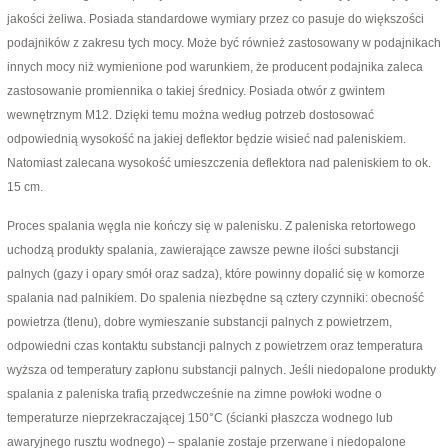
jakości żeliwa. Posiada standardowe wymiary przez co pasuje do większości
podajników z zakresu tych mocy. Może być również zastosowany w podajnikach
innych mocy niż wymienione pod warunkiem, że producent podajnika zaleca
zastosowanie promiennika o takiej średnicy. Posiada otwór z gwintem
wewnętrznym M12. Dzięki temu można według potrzeb dostosować
odpowiednią wysokość na jakiej deflektor będzie wisieć nad paleniskiem.
Natomiast zalecana wysokość umieszczenia deflektora nad paleniskiem to ok.
15 cm.
Proces spalania węgla nie kończy się w palenisku. Z paleniska retortowego
uchodzą produkty spalania, zawierające zawsze pewne ilości substancji
palnych (gazy i opary smół oraz sadza), które powinny dopalić się w komorze
spalania nad palnikiem. Do spalenia niezbędne są cztery czynniki: obecność
powietrza (tlenu), dobre wymieszanie substancji palnych z powietrzem,
odpowiedni czas kontaktu substancji palnych z powietrzem oraz temperatura
wyższa od temperatury zapłonu substancji palnych. Jeśli niedopalone produkty
spalania z paleniska trafią przedwcześnie na zimne powłoki wodne o
temperaturze nieprzekraczającej 150°C (ścianki płaszcza wodnego lub
awaryjnego rusztu wodnego) – spalanie zostaje przerwane i niedopalone