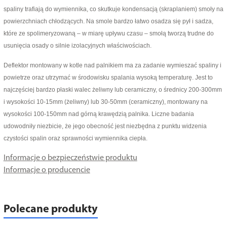
spaliny trafiają do wymiennika, co skutkuje kondensacją (skraplaniem) smoły na
powierzchniach chłodzących. Na smole bardzo łatwo osadza się pył i sadza,
które ze spolimeryzowaną – w miarę upływu czasu – smołą tworzą trudne do
usunięcia osady o silnie izolacyjnych właściwościach.
Deflektor montowany w kotle nad palnikiem ma za zadanie wymieszać spaliny i
powietrze oraz utrzymać w środowisku spalania wysoką temperaturę. Jest to
najczęściej bardzo płaski walec żeliwny lub ceramiczny, o średnicy 200-300mm
i wysokości 10-15mm (żeliwny) lub 30-50mm (ceramiczny), montowany na
wysokości 100-150mm nad górną krawędzią palnika. Liczne badania
udowodniły niezbicie, że jego obecność jest niezbędna z punktu widzenia
czystości spalin oraz sprawności wymiennika ciepła.
Informacje o bezpieczeństwie produktu
Informacje o producencie
Polecane produkty