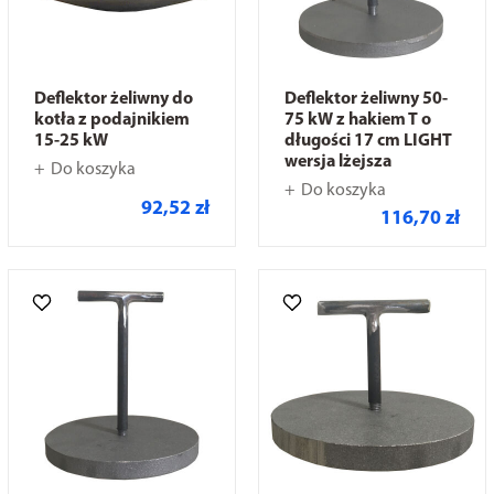
Deflektor żeliwny do
Deflektor żeliwny 50-
kotła z podajnikiem
75 kW z hakiem T o
15-25 kW
długości 17 cm LIGHT
wersja lżejsza
Do koszyka
Do koszyka
92,52 zł
116,70 zł