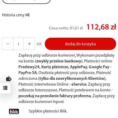
Historia ceny
112,68 zł
Cena netto:
91,61 zł
szt.
dodaj do koszyka
Zapłacę przy odbiorze kurierowi, Wykonam przedpłatę
na konto
(zwykły przelew bankowy)
, Płatności online
Przelewy24, Karty płatnicze, ApplePay, Google Pay -
PayPro SA
, Osobista płatność przy odbiorze, Płatność
odroczona
(tylko dla zweryfikowanych Klientów)
,
Płatność internetowa Online -
eService
, Zapłacę przy
odbiorze listonoszowi, Płatność przelewem na konto -
poczekaj na przesłanie faktury proforma
, Zapłacę przy
odbiorze kurierowi Inpost
Szybkie płatności Blik.