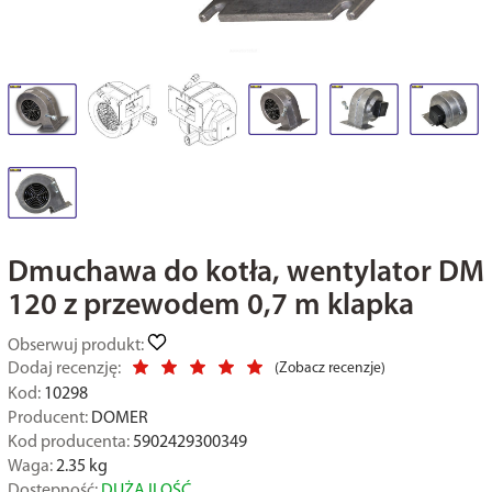
Dmuchawa do kotła, wentylator DM
120 z przewodem 0,7 m klapka
Obserwuj produkt:
Dodaj recenzję:
(
Zobacz recenzje
)
Kod:
10298
Producent:
DOMER
Kod producenta:
5902429300349
Waga:
2.35
kg
Dostępność:
DUŻA ILOŚĆ