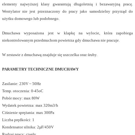
elementy najwyższej klasy gwarantują długoletnią i bezawaryjną pracę.
Wentylator nie jest przeznaczony do pracy jako samodzielny przyrząd do
użytku domowego lub podobnego.
Dmuchawa wyposażona jest w klapkę na wylocie, która zapobiega
niekontrolowanym przedmuchom powietrza gdy dmuchawa nie pracuje.
W zestawie z dmuchawą znajduje się uszczelka oraz śruby.
PARAMETRY TECHNICZNE DMUCHAWY
Zasilanie: 230V ~ 50Hz
Temp. otoczenia: 0-45oC
Pobór mocy: max 80W
Wydatek powietrza: max 320m3/h
Ciśnienie sprężania: max 300Pa
Liczba prędkości: 1
Kondensator silnika: 2µF/450V
Rodzaj pracy: ciągły