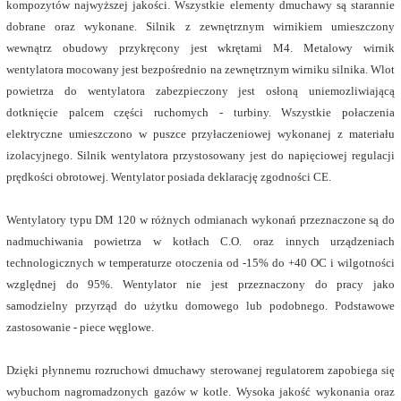
kompozytów najwyższej jakości. Wszystkie elementy dmuchawy są starannie
dobrane oraz wykonane. Silnik z zewnętrznym wirnikiem umieszczony
wewnątrz obudowy przykręcony jest wkrętami M4. Metalowy wirnik
wentylatora mocowany jest bezpośrednio na zewnętrznym wirniku silnika. Wlot
powietrza do wentylatora zabezpieczony jest osłoną uniemozliwiającą
dotknięcie palcem części ruchomych - turbiny. Wszystkie połaczenia
elektryczne umieszczono w puszce przyłaczeniowej wykonanej z materiału
izolacyjnego. Silnik wentylatora przystosowany jest do napięciowej regulacji
prędkości obrotowej. Wentylator posiada deklarację zgodności CE.
Wentylatory typu DM 120 w różnych odmianach wykonań przeznaczone są do
nadmuchiwania powietrza w kotłach C.O. oraz innych urządzeniach
technologicznych w temperaturze otoczenia od -15% do +40 OC i wilgotności
względnej do 95%. Wentylator nie jest przeznaczony do pracy jako
samodzielny przyrząd do użytku domowego lub podobnego. Podstawowe
zastosowanie - piece węglowe.
Dzięki płynnemu rozruchowi dmuchawy sterowanej regulatorem zapobiega się
wybuchom nagromadzonych gazów w kotle. Wysoka jakość wykonania oraz