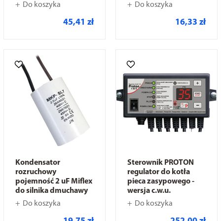
Do koszyka
Do koszyka
45,41 zł
16,33 zł
Kondensator
Sterownik PROTON
rozruchowy
regulator do kotła
pojemność 2 uF Miflex
pieca zasypowego -
do silnika dmuchawy
wersja c.w.u.
Do koszyka
Do koszyka