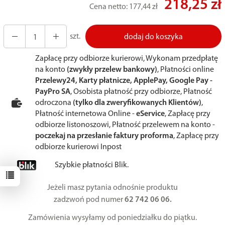
218,25 zł
Cena netto:
177,44 zł
szt.
dodaj do koszyka
Zapłacę przy odbiorze kurierowi, Wykonam przedpłatę
na konto
(zwykły przelew bankowy)
, Płatności online
Przelewy24, Karty płatnicze, ApplePay, Google Pay -
PayPro SA
, Osobista płatność przy odbiorze, Płatność
odroczona
(tylko dla zweryfikowanych Klientów)
,
Płatność internetowa Online -
eService
, Zapłacę przy
odbiorze listonoszowi, Płatność przelewem na konto -
poczekaj na przesłanie faktury proforma
, Zapłacę przy
odbiorze kurierowi Inpost
Szybkie płatności Blik.
Jeżeli masz pytania odnośnie produktu
zadzwoń pod numer
62 742 06 06.
Zamówienia wysyłamy od poniedziałku do piątku.