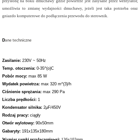
przysłonę na boku dmuchawy gdzie powietrze jest zasysane przez wentylator,
umożliwia to zmianę wydajności dmuchawy, jeżeli jest taka potrzeba oraz
gniazdo komputerowe do podłączenia przewodu do sterownik.
D
ane techniczne
Zasilanie:
230V ~ 50Hz
Temp. otoczenia:
0-35^(o)C
Pobór mocy:
max 85 W
Wydatek powietrza:
max 320 m^(3)/h
Ciśnienie sprężania:
max 290 Pa
Liczba prędkości:
1
Kondensator silnika:
2
µF/450V
Rodzaj pracy:
ciągły
Otwór wylotowy:
90
x50
mm
Gabaryty:
191x135x180mm
Wymiar ramki przyłączeniowej:
136x103mm