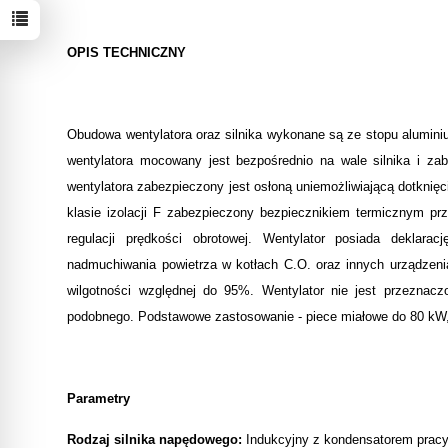
OPIS TECHNICZNY
Obudowa wentylatora oraz silnika wykonane są ze stopu alumini
wentylatora mocowany jest bezpośrednio na wale silnika i z
wentylatora zabezpieczony jest osłoną uniemożliwiającą dotknięc
klasie izolacji F zabezpieczony bezpiecznikiem termicznym p
regulacji prędkości obrotowej. Wentylator posiada deklar
nadmuchiwania powietrza w kotłach C.O. oraz innych urządzeni
wilgotności względnej do 95%. Wentylator nie jest przezna
podobnego. Podstawowe zastosowanie - piece miałowe do 80 kW, 
Parametry
Rodzaj silnika napędowego:
Indukcyjny z kondensatorem prac