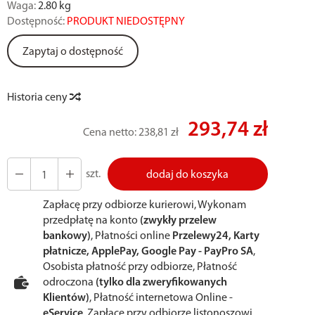
Waga:
2.80
kg
Dostępność:
PRODUKT NIEDOSTĘPNY
Zapytaj o dostępność
Historia ceny
293,74 zł
Cena netto:
238,81 zł
szt.
dodaj do koszyka
Zapłacę przy odbiorze kurierowi, Wykonam
przedpłatę na konto
(zwykły przelew
bankowy)
, Płatności online
Przelewy24, Karty
płatnicze, ApplePay, Google Pay - PayPro SA
,
Osobista płatność przy odbiorze, Płatność
odroczona
(tylko dla zweryfikowanych
Klientów)
, Płatność internetowa Online -
eService
, Zapłacę przy odbiorze listonoszowi,