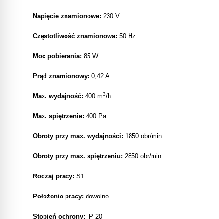
Napięcie znamionowe:
230 V
Częstotliwość znamionowa:
50 Hz
Moc pobierania:
85 W
Prąd znamionowy:
0,42 A
3
Max. wydajność:
400 m
/h
Max. spiętrzenie:
400 Pa
Obroty przy max. wydajności:
1850 obr/min
Obroty przy max. spiętrzeniu:
2850 obr/min
Rodzaj pracy:
S1
Położenie pracy:
dowolne
Stopień ochrony:
IP 20