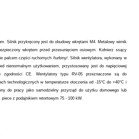
um. Silnik przykręcony jest do obudowy wkrętami M4. Metalowy wirnik
abezpieczony wkrętem przed przesunięciem osiowym. Kołnierz ssący
ie palcem części ruchomych /turbiny/. Silnik wentylatora, wykonany w
rzed nienormalnym użytkowaniem, przystosowany jest do napięciowej
ację zgodności CE. Wentylatory typu RV-05 przeznaczone są do
ach technologicznych w temperaturze otoczenia od -15°C do +40°C i
czony do pracy jako samodzielny przyrząd do użytku domowego lub
piece z podajnikiem retortowym 75 - 100 kW.
y