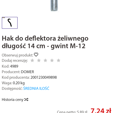
Hak do deflektora żeliwnego
długość 14 cm - gwint M-12
Obserwuj produkt:
Dodaj recenzję:
Kod:
4989
Producent:
DOMER
Kod producenta:
2001230049898
Waga:
0.20
kg
Dostępność:
ŚREDNIA ILOŚĆ
Historia ceny
7,24 zł
Cena netto:
5,89 zł