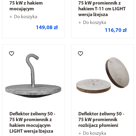
75 kW z hakiem
75 kW promiennik z
mocującym
hakiem T-11 cm LIGHT
wersja lżejsza
Do koszyka
Do koszyka
149,08 zł
116,70 zł
Deflektor żeliwny 50 -
Deflektor żeliwny 50 -
75 kW promiennik z
75 kW promiennik
hakiem mocującym
rozbijacz płomieni
LIGHT wersja lżejsza
Do koszyka