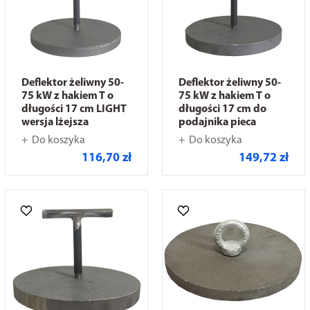
Deflektor żeliwny 50-
Deflektor żeliwny 50-
75 kW z hakiem T o
75 kW z hakiem T o
długości 17 cm LIGHT
długości 17 cm do
wersja lżejsza
podajnika pieca
Do koszyka
Do koszyka
116,70 zł
149,72 zł