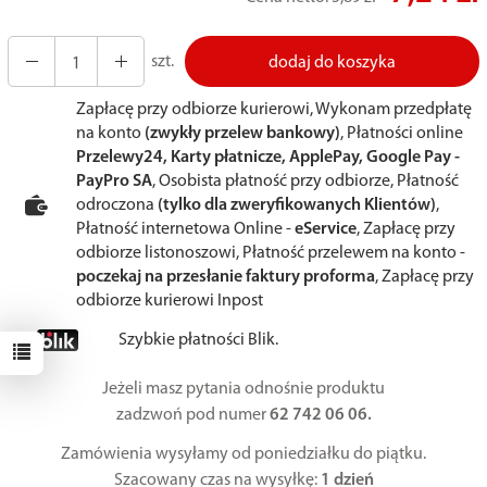
szt.
dodaj do koszyka
Zapłacę przy odbiorze kurierowi, Wykonam przedpłatę
na konto
(zwykły przelew bankowy)
, Płatności online
Przelewy24, Karty płatnicze, ApplePay, Google Pay -
PayPro SA
, Osobista płatność przy odbiorze, Płatność
odroczona
(tylko dla zweryfikowanych Klientów)
,
Płatność internetowa Online -
eService
, Zapłacę przy
odbiorze listonoszowi, Płatność przelewem na konto -
poczekaj na przesłanie faktury proforma
, Zapłacę przy
odbiorze kurierowi Inpost
Szybkie płatności Blik.
Jeżeli masz pytania odnośnie produktu
zadzwoń pod numer
62 742 06 06.
Zamówienia wysyłamy od poniedziałku do piątku.
Szacowany czas na wysyłkę:
1 dzień