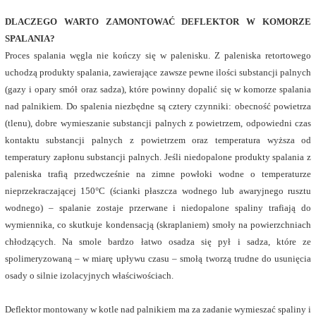
DLACZEGO WARTO ZAMONTOWAĆ DEFLEKTOR W KOMORZE
SPALANIA?
Proces spalania węgla nie kończy się w palenisku. Z paleniska retortowego
uchodzą produkty spalania, zawierające zawsze pewne ilości substancji palnych
(gazy i opary smół oraz sadza), które powinny dopalić się w komorze spalania
nad palnikiem. Do spalenia niezbędne są cztery czynniki: obecność powietrza
(tlenu), dobre wymieszanie substancji palnych z powietrzem, odpowiedni czas
kontaktu substancji palnych z powietrzem oraz temperatura wyższa od
temperatury zapłonu substancji palnych. Jeśli niedopalone produkty spalania z
paleniska trafią przedwcześnie na zimne powłoki wodne o temperaturze
nieprzekraczającej 150°C (ścianki płaszcza wodnego lub awaryjnego rusztu
wodnego) – spalanie zostaje przerwane i niedopalone spaliny trafiają do
wymiennika, co skutkuje kondensacją (skraplaniem) smoły na powierzchniach
chłodzących. Na smole bardzo łatwo osadza się pył i sadza, które ze
spolimeryzowaną – w miarę upływu czasu – smołą tworzą trudne do usunięcia
osady o silnie izolacyjnych właściwościach.
Deflektor montowany w kotle nad palnikiem ma za zadanie wymieszać spaliny i