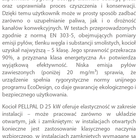
oraz usprawniała proces czyszczenia i konserwacji.
Dzięki temu użytkownik może w prosty sposób zadbać
zarówno o uzupełnianie paliwa, jak i o drożność
kanałów konwekcyjnych. W testach przeprowadzonych
zgodnie z normą EN 303-5, obejmujących pomiary
emisji pyłów, tlenku węgla i substancji smolistych, kocioł
uzyskał najwyższą – 5 klasę. Jego sprawność przekracza
90%, a przyznana klasa energetyczna A+ potwierdza
wyjątkową efektywność. Niska emisja pyłów
zawieszonych (poniżej 20 mg/m³) sprawia, że
urządzenie spełnia rygorystyczne normy unijnego
programu EcoDesign, co daje gwarancję ekologicznego i
bezpiecznego użytkowania.
Kocioł PELLPAL D 25 kW oferuje elastyczność w zakresie
instalacji – może pracować zarówno w układzie
otwartym, jak i zamkniętym: w instalacjach otwartych
konieczne jest zastosowanie klasycznego naczynia
wzbiorczego, w instalacjach zamkniętych wymagane są