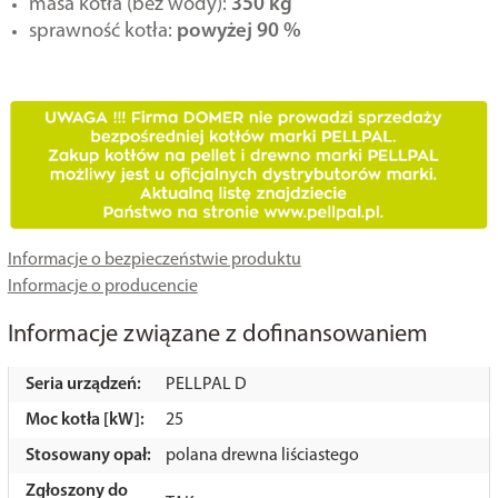
masa kotła (bez wody):
350 kg
sprawność kotła:
powyżej 90 %
Informacje o bezpieczeństwie produktu
Informacje o producencie
Informacje związane z dofinansowaniem
Seria urządzeń:
PELLPAL D
Moc kotła [kW]:
25
Stosowany opał:
polana drewna liściastego
Zgłoszony do