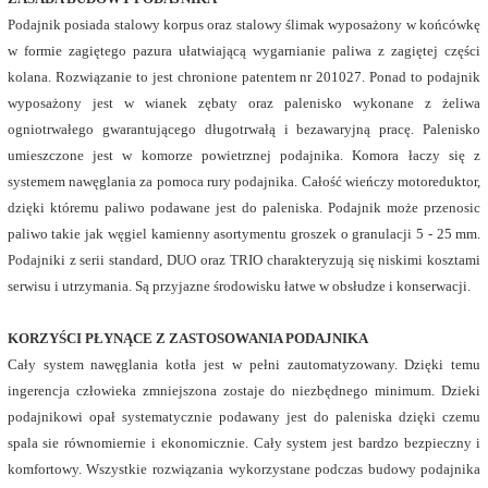
Podajnik posiada stalowy korpus oraz stalowy ślimak wyposażony w końcówkę
w formie zagiętego pazura ułatwiającą wygarnianie paliwa z zagiętej części
kolana. Rozwiązanie to jest chronione patentem nr 201027. Ponad to podajnik
wyposażony jest w wianek zębaty oraz palenisko wykonane z żeliwa
ogniotrwałego gwarantującego długotrwałą i bezawaryjną pracę. Palenisko
umieszczone jest w komorze powietrznej podajnika. Komora łaczy się z
systemem nawęglania za pomoca rury podajnika. Całość wieńczy motoreduktor,
dzięki któremu paliwo podawane jest do paleniska. Podajnik może przenosic
paliwo takie jak węgiel kamienny asortymentu groszek o granulacji 5 - 25 mm.
Podajniki z serii standard, DUO oraz TRIO charakteryzują się niskimi kosztami
serwisu i utrzymania. Są przyjazne środowisku łatwe w obsłudze i konserwacji.
KORZYŚCI PŁYNĄCE Z ZASTOSOWANIA PODAJNIKA
Cały system nawęglania kotła jest w pełni zautomatyzowany. Dzięki temu
ingerencja człowieka zmniejszona zostaje do niezbędnego minimum. Dzieki
podajnikowi opał systematycznie podawany jest do paleniska dzięki czemu
spala sie równomiernie i ekonomicznie. Cały system jest bardzo bezpieczny i
komfortowy. Wszystkie rozwiązania wykorzystane podczas budowy podajnika