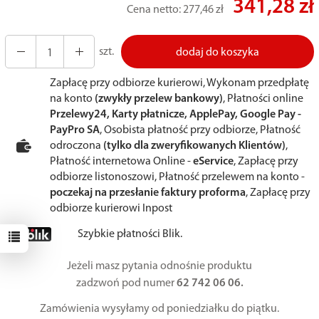
341,28 zł
Cena netto:
277,46 zł
szt.
dodaj do koszyka
Zapłacę przy odbiorze kurierowi, Wykonam przedpłatę
na konto
(zwykły przelew bankowy)
, Płatności online
Przelewy24, Karty płatnicze, ApplePay, Google Pay -
PayPro SA
, Osobista płatność przy odbiorze, Płatność
odroczona
(tylko dla zweryfikowanych Klientów)
,
Płatność internetowa Online -
eService
, Zapłacę przy
odbiorze listonoszowi, Płatność przelewem na konto -
poczekaj na przesłanie faktury proforma
, Zapłacę przy
odbiorze kurierowi Inpost
Szybkie płatności Blik.
Jeżeli masz pytania odnośnie produktu
zadzwoń pod numer
62 742 06 06.
Zamówienia wysyłamy od poniedziałku do piątku.