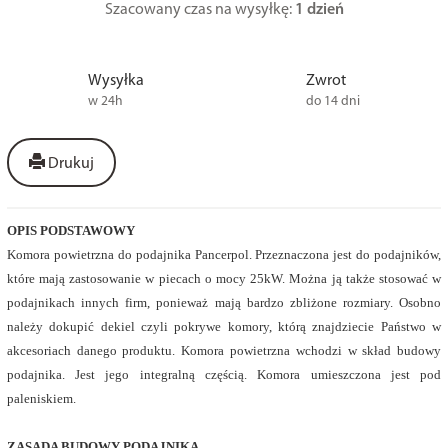
Szacowany czas na wysyłkę:
1 dzień
Wysyłka
Zwrot
w 24h
do 14 dni
Drukuj
OPIS PODSTAWOWY
Komora powietrzna do podajnika Pancerpol. Przeznaczona jest do podajników,
które mają zastosowanie w piecach o mocy 25kW. Można ją także stosować w
podajnikach innych firm, ponieważ mają bardzo zbliżone rozmiary. Osobno
należy dokupić dekiel czyli pokrywe komory, którą znajdziecie Państwo w
akcesoriach danego produktu. Komora powietrzna wchodzi w skład budowy
podajnika. Jest jego integralną częścią. Komora umieszczona jest pod
paleniskiem.
ZASADA BUDOWY PODAJNIKA