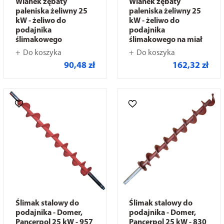
Wianek zębaty
Wianek zębaty
paleniska żeliwny 25
paleniska żeliwny 25
kW - żeliwo do
kW - żeliwo do
podajnika
podajnika
ślimakowego
ślimakowego na miał
Do koszyka
Do koszyka
90,48 zł
162,32 zł
Ślimak stalowy do
Ślimak stalowy do
podajnika - Domer,
podajnika - Domer,
Pancerpol 25 kW - 957
Pancerpol 25 kW - 830