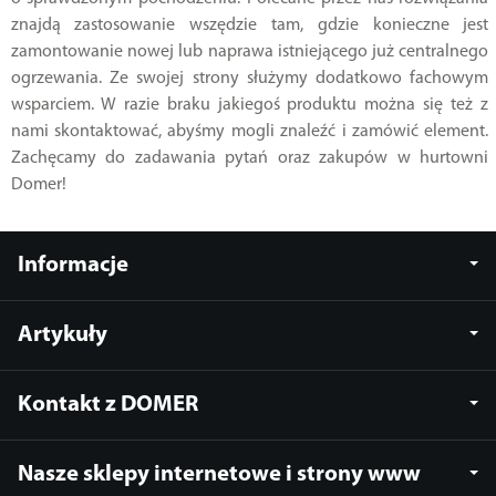
znajdą zastosowanie wszędzie tam, gdzie konieczne jest
zamontowanie nowej lub naprawa istniejącego już centralnego
ogrzewania. Ze swojej strony służymy dodatkowo fachowym
wsparciem. W razie braku jakiegoś produktu można się też z
nami skontaktować, abyśmy mogli znaleźć i zamówić element.
Zachęcamy do zadawania pytań oraz zakupów w hurtowni
Domer!
Informacje
Artykuły
Kontakt z DOMER
Nasze sklepy internetowe i strony www