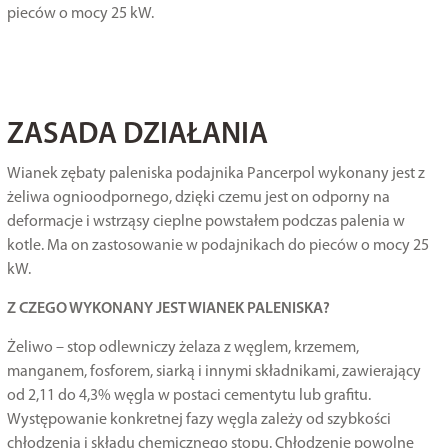
pieców o mocy 25 kW.
W ostatnich 30 dniach produktem interesują się
33
osoby.
ZASADA DZIAŁANIA
Wianek zębaty paleniska podajnika Pancerpol wykonany jest z
żeliwa ognioodpornego, dzięki czemu jest on odporny na
deformacje i wstrząsy cieplne powstałem podczas palenia w
kotle. Ma on zastosowanie w podajnikach do pieców o mocy 25
kW.
Z CZEGO WYKONANY JEST WIANEK PALENISKA?
Żeliwo – stop odlewniczy żelaza z węglem, krzemem,
manganem, fosforem, siarką i innymi składnikami, zawierający
od 2,11 do 4,3% węgla w postaci cementytu lub grafitu.
Występowanie konkretnej fazy węgla zależy od szybkości
chłodzenia i składu chemicznego stopu. Chłodzenie powolne