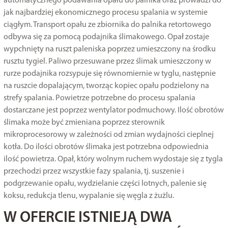
automatycznego podawania opału do palnika oraz prowadzi do
jak najbardziej ekonomicznego procesu spalania w systemie
ciągłym. Transport opału ze zbiornika do palnika retortowego
odbywa się za pomocą podajnika ślimakowego. Opał zostaje
wypchnięty na ruszt paleniska poprzez umieszczony na środku
rusztu tygiel. Paliwo przesuwane przez ślimak umieszczony w
rurze podajnika rozsypuje się równomiernie w tyglu, następnie
na ruszcie dopalającym, tworząc kopiec opału podzielony na
strefy spalania. Powietrze potrzebne do procesu spalania
dostarczane jest poprzez wentylator podmuchowy. Ilość obrotów
ślimaka może być zmieniana poprzez sterownik
mikroprocesorowy w zależności od zmian wydajności cieplnej
kotła. Do ilości obrotów ślimaka jest potrzebna odpowiednia
ilość powietrza. Opał, który wolnym ruchem wydostaje się z tygla
przechodzi przez wszystkie fazy spalania, tj. suszenie i
podgrzewanie opału, wydzielanie części lotnych, palenie się
koksu, redukcja tlenu, wypalanie się węgla z żużlu.
W OFERCIE ISTNIEJĄ DWA