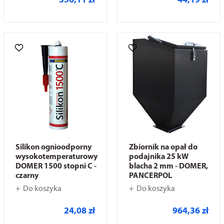
356,11 zł
44,19 zł
Silikon ognioodporny
Zbiornik na opał do
wysokotemperaturowy
podajnika 25 kW
DOMER 1500 stopni C -
blacha 2 mm - DOMER,
czarny
PANCERPOL
Do koszyka
Do koszyka
24,08 zł
964,36 zł