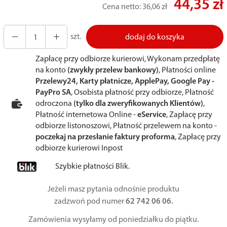
44,35 zł
Cena netto:
36,06 zł
szt.
dodaj do koszyka
Zapłacę przy odbiorze kurierowi, Wykonam przedpłatę
na konto
(zwykły przelew bankowy)
, Płatności online
Przelewy24, Karty płatnicze, ApplePay, Google Pay -
PayPro SA
, Osobista płatność przy odbiorze, Płatność
odroczona
(tylko dla zweryfikowanych Klientów)
,
Płatność internetowa Online -
eService
, Zapłacę przy
odbiorze listonoszowi, Płatność przelewem na konto -
poczekaj na przesłanie faktury proforma
, Zapłacę przy
odbiorze kurierowi Inpost
Szybkie płatności Blik.
Jeżeli masz pytania odnośnie produktu
zadzwoń pod numer
62 742 06 06.
Zamówienia wysyłamy od poniedziałku do piątku.