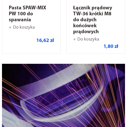
Pasta SPAW-MIX
Łącznik prądowy
PW 100 do
TW-36 krótki M8
spawania
do dużych
końcówek
Do koszyka
prądowych
Do koszyka
16,62 zł
1,80 zł