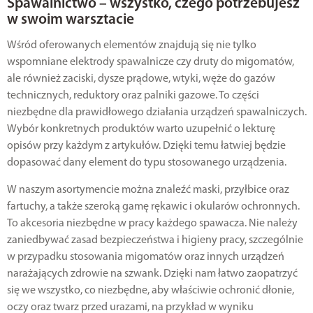
Spawalnictwo – wszystko, czego potrzebujesz
w swoim warsztacie
Wśród oferowanych elementów znajdują się nie tylko
wspomniane elektrody spawalnicze czy druty do migomatów,
ale również zaciski, dysze prądowe, wtyki, węże do gazów
technicznych, reduktory oraz palniki gazowe. To części
niezbędne dla prawidłowego działania urządzeń spawalniczych.
Wybór konkretnych produktów warto uzupełnić o lekturę
opisów przy każdym z artykułów. Dzięki temu łatwiej będzie
dopasować dany element do typu stosowanego urządzenia.
W naszym asortymencie można znaleźć maski, przyłbice oraz
fartuchy, a także szeroką gamę rękawic i okularów ochronnych.
To akcesoria niezbędne w pracy każdego spawacza. Nie należy
zaniedbywać zasad bezpieczeństwa i higieny pracy, szczególnie
w przypadku stosowania migomatów oraz innych urządzeń
narażających zdrowie na szwank. Dzięki nam łatwo zaopatrzyć
się we wszystko, co niezbędne, aby właściwie ochronić dłonie,
oczy oraz twarz przed urazami, na przykład w wyniku