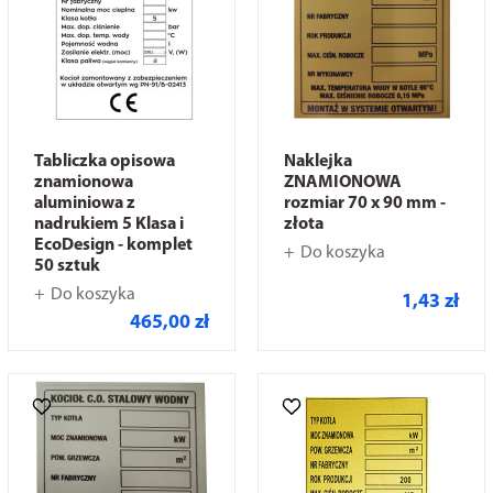
Tabliczka opisowa
Naklejka
znamionowa
ZNAMIONOWA
aluminiowa z
rozmiar 70 x 90 mm -
nadrukiem 5 Klasa i
złota
EcoDesign - komplet
Do koszyka
50 sztuk
Do koszyka
1,43 zł
465,00 zł