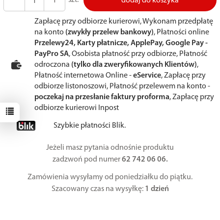
dodaj do koszyka
Zapłacę przy odbiorze kurierowi, Wykonam przedpłatę
na konto
(zwykły przelew bankowy)
, Płatności online
Przelewy24, Karty płatnicze, ApplePay, Google Pay -
PayPro SA
, Osobista płatność przy odbiorze, Płatność
odroczona
(tylko dla zweryfikowanych Klientów)
,
Płatność internetowa Online -
eService
, Zapłacę przy
odbiorze listonoszowi, Płatność przelewem na konto -
poczekaj na przesłanie faktury proforma
, Zapłacę przy
odbiorze kurierowi Inpost
Szybkie płatności Blik.
Jeżeli masz pytania odnośnie produktu
zadzwoń pod numer
62 742 06 06.
Zamówienia wysyłamy od poniedziałku do piątku.
Szacowany czas na wysyłkę:
1 dzień