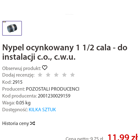
Nypel ocynkowany 1 1/2 cala - do
instalacji c.o., c.w.u.
Obserwuj produkt:
Dodaj recenzję:
Kod:
2915
Producent:
POZOSTALI PRODUCENCI
Kod producenta:
2001230029159
Waga:
0.05
kg
Dostępność:
KILKA SZTUK
Historia ceny
11,99 zł
Cena netto:
9,75 zł