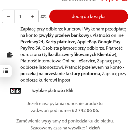
szt.
dodaj do koszyka
Zapłacę przy odbiorze kurierowi, Wykonam przedpłatę
na konto
(zwykły przelew bankowy)
, Płatności online
Przelewy24, Karty płatnicze, ApplePay, Google Pay -
PayPro SA
, Osobista płatność przy odbiorze, Płatność
odroczona
(tylko dla zweryfikowanych Klientów)
,
Płatność internetowa Online -
eService
, Zapłacę przy
odbiorze listonoszowi, Płatność przelewem na konto -
poczekaj na przesłanie faktury proforma
, Zapłacę przy
odbiorze kurierowi Inpost
Szybkie płatności Blik.
Jeżeli masz pytania odnośnie produktu
zadzwoń pod numer
62 742 06 06.
Zamówienia wysyłamy od poniedziałku do piątku.
Szacowany czas na wysyłkę:
1 dzień