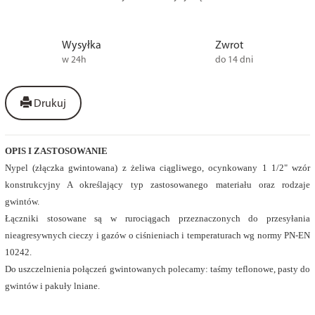
Wysyłka
Zwrot
w 24h
do 14 dni
Drukuj
OPIS I ZASTOSOWANIE
Nypel (złączka gwintowana) z żeliwa ciągliwego, ocynkowany 1 1/2" wzór
konstrukcyjny A określający typ zastosowanego materiału oraz rodzaje
gwintów.
Łączniki stosowane są w rurociągach przeznaczonych do przesyłania
nieagresywnych cieczy i gazów o ciśnieniach i temperaturach wg normy PN-EN
10242.
Do uszczelnienia połączeń gwintowanych polecamy: taśmy teflonowe, pasty do
gwintów i pakuły lniane.