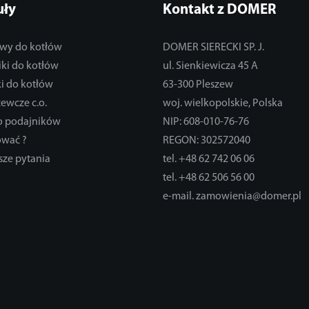
uły
Kontakt z DOMER
wy do kotłów
DOMER SIERECKI SP. J.
ki do kotłów
ul. Sienkiewicza 45 A
i do kotłów
63-300 Pleszew
zewcze c.o.
woj. wielkopolskie, Polska
do podajników
NIP: 608-010-76-76
ować ?
REGON: 302572040
sze pytania
tel. +48 62 742 06 06
tel. +48 62 506 56 00
e-mail. zamowienia@domer.pl