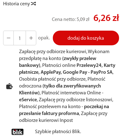
Historia ceny
6,26 zł
Cena netto:
5,09 zł
opak.
dodaj do koszyka
Zapłacę przy odbiorze kurierowi, Wykonam
przedpłatę na konto
(zwykły przelew
bankowy)
, Płatności online
Przelewy24, Karty
płatnicze, ApplePay, Google Pay - PayPro SA
,
Osobista płatność przy odbiorze, Płatność
odroczona
(tylko dla zweryfikowanych
Klientów)
, Płatność internetowa Online -
eService
, Zapłacę przy odbiorze listonoszowi,
Płatność przelewem na konto -
poczekaj na
przesłanie faktury proforma
, Zapłacę przy
odbiorze kurierowi Inpost
Szybkie płatności Blik.