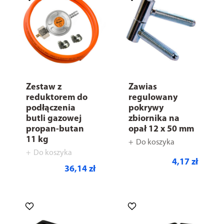
Zestaw z
Zawias
reduktorem do
regulowany
podłączenia
pokrywy
butli gazowej
zbiornika na
propan-butan
opał 12 x 50 mm
11 kg
Do koszyka
Do koszyka
4,17 zł
36,14 zł