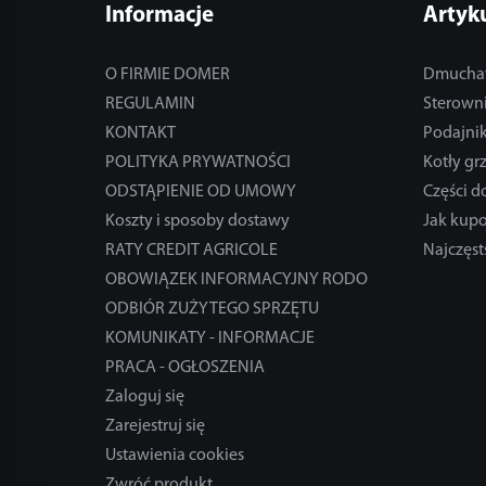
Informacje
Artyk
O FIRMIE DOMER
Dmucha
REGULAMIN
Sterowni
KONTAKT
Podajnik
POLITYKA PRYWATNOŚCI
Kotły gr
ODSTĄPIENIE OD UMOWY
Części 
Koszty i sposoby dostawy
Jak kup
RATY CREDIT AGRICOLE
Najczęst
OBOWIĄZEK INFORMACYJNY RODO
ODBIÓR ZUŻYTEGO SPRZĘTU
KOMUNIKATY - INFORMACJE
PRACA - OGŁOSZENIA
Zaloguj się
Zarejestruj się
Ustawienia cookies
Zwróć produkt