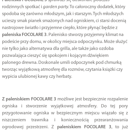
Palenisko FOCOLARE 3
sprawdzi się doskonale podczas
rodzinnych spotkać i
garden party
. To całoroczny dodatek, który
spodoba się zarówno młodszym, jak i starszym. Tych młodszych
ucieszy smak pianek smażonych nad ogniskiem, ci starsi docenią
nastrojowe światło i przyjemne ciepło, które płynąć będzie z
paleniska FOCOLARE 3
. Palenisko stworzy przyjemny klimat na
podeście przy domu, w okolicy miejsca odpoczynku. Może służyć
nie tylko jako alternatywa dla grilla, ale także jako ozdoba
pozwalająca cieszyć się spokojem i kojącym dźwiękiem
palonego drewna. Doskonale umili odpoczynek pod chmurką
tworząc wyjątkową atmosferę dla rozmów, czytania książki czy
wypicia ulubionej kawy czy herbaty.
Z paleniskiem FOCOLARE 3
możliwe jest bezpiecznie rozpalenie
ogniska i stworzenie wyjątkowej atmosfery. Do tej pory
przygotowanie ogniska w bezpiecznym miejscu wiązało się z
niszczeniem trawnika i koniecznością przearanżowania
ogrodowej przestrzeni. Z
paleniskiem FOCOLARE 3
, to już