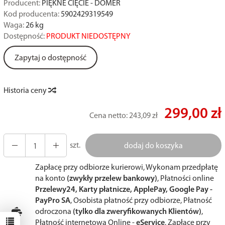
Producent:
PIĘKNE CIĘCIE - DOMER
Kod producenta:
5902429319549
Waga:
26
kg
Dostępność:
PRODUKT NIEDOSTĘPNY
Zapytaj o dostępność
Historia ceny
299,00 zł
Cena netto:
243,09 zł
szt.
dodaj do koszyka
Zapłacę przy odbiorze kurierowi, Wykonam przedpłatę
na konto
(zwykły przelew bankowy)
, Płatności online
Przelewy24, Karty płatnicze, ApplePay, Google Pay -
PayPro SA
, Osobista płatność przy odbiorze, Płatność
odroczona
(tylko dla zweryfikowanych Klientów)
,
Płatność internetowa Online -
eService
, Zapłacę przy