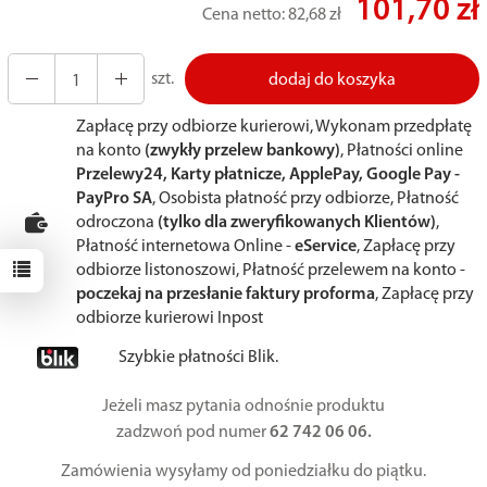
101,70 zł
Cena netto:
82,68 zł
szt.
dodaj do koszyka
Zapłacę przy odbiorze kurierowi, Wykonam przedpłatę
na konto
(zwykły przelew bankowy)
, Płatności online
Przelewy24, Karty płatnicze, ApplePay, Google Pay -
PayPro SA
, Osobista płatność przy odbiorze, Płatność
odroczona
(tylko dla zweryfikowanych Klientów)
,
Płatność internetowa Online -
eService
, Zapłacę przy
odbiorze listonoszowi, Płatność przelewem na konto -
poczekaj na przesłanie faktury proforma
, Zapłacę przy
odbiorze kurierowi Inpost
Szybkie płatności Blik.
Jeżeli masz pytania odnośnie produktu
zadzwoń pod numer
62 742 06 06.
Zamówienia wysyłamy od poniedziałku do piątku.