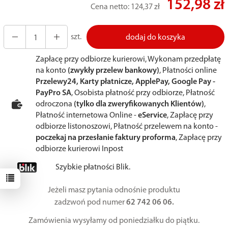
152,98 zł
Cena netto:
124,37 zł
szt.
dodaj do koszyka
Zapłacę przy odbiorze kurierowi, Wykonam przedpłatę
na konto
(zwykły przelew bankowy)
, Płatności online
Przelewy24, Karty płatnicze, ApplePay, Google Pay -
PayPro SA
, Osobista płatność przy odbiorze, Płatność
odroczona
(tylko dla zweryfikowanych Klientów)
,
Płatność internetowa Online -
eService
, Zapłacę przy
odbiorze listonoszowi, Płatność przelewem na konto -
poczekaj na przesłanie faktury proforma
, Zapłacę przy
odbiorze kurierowi Inpost
Szybkie płatności Blik.
Jeżeli masz pytania odnośnie produktu
zadzwoń pod numer
62 742 06 06.
Zamówienia wysyłamy od poniedziałku do piątku.