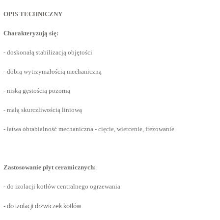
OPIS TECHNICZNY
Charakteryzują się:
- doskonałą stabilizacją objętości
- dobrą wytrzymałością mechaniczną
- niską gęstością pozorną
- małą skurczliwością liniową
- łatwa obrabialność mechaniczna - cięcie, wiercenie, frezowanie
Zastosowanie płyt ceramicznych:
-
do izolacji kotłów centralnego ogrzewania
-
do izolacji drzwiczek kotłów