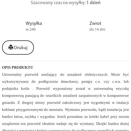
Szacowany czas na wysyłkę:
1 dzień
Wysyłka
Zwrot
w 24h
do 14 dni
Drukuj
OPIS PRODUKTU
Uniwersalny przewód zasilający do urzadzeń elektrycznych. Może być
wykorzystywany do podłączenia dmuchawy, pompy c.o. czy c.w.u. lub
podajnika kotła . Przewód wyposażony został w uniwersalną wtyczkę
komputerową pasującą do wszelkich urzadzeń zaopatrzonych w komputerowe
gniazdo. Z drugiej strony przewód zakończony jest wygodnymi w istalacji
kablami przygotowanymi do montażu. Wymiana przewodu, bądź instalacja jest
bardzo łatwa, szybka i wygodna. Jeżeli posiadasz za krótki kabel przy swoim
urządzeniu ten przewód idealnie nadaje się do wymiany. Dzięki bardzo dużej
długości z pewnością będzie wystarczający do podłączenia wszeslkich sprzętów