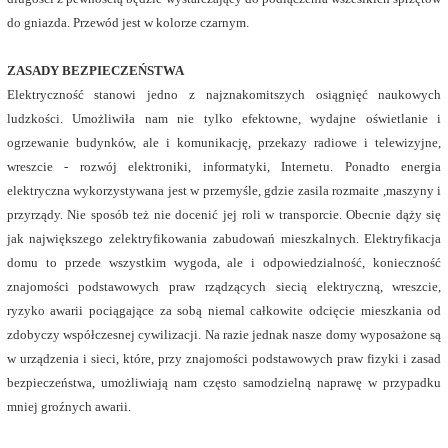
do gniazda. Przewód jest w kolorze czarnym.
ZASADY BEZPIECZEŃSTWA
Elektryczność stanowi jedno z najznakomitszych osiągnięć naukowych
ludzkości. Umożliwiła nam nie tylko efektowne, wydajne oświetlanie i
ogrzewanie budynków, ale i komunikację, przekazy radiowe i telewizyjne,
wreszcie - rozwój elektroniki, informatyki, Internetu. Ponadto energia
elektryczna wykorzystywana jest w przemyśle, gdzie zasila rozmaite ,maszyny i
przyrządy. Nie sposób też nie docenić jej roli w transporcie. Obecnie dąży się
jak największego zelektryfikowania zabudowań mieszkalnych. Elektryfikacja
domu to przede wszystkim wygoda, ale i odpowiedzialność, konieczność
znajomości podstawowych praw rządzących siecią elektryczną, wreszcie,
ryzyko awarii pociągające za sobą niemal całkowite odcięcie mieszkania od
zdobyczy współczesnej cywilizacji. Na razie jednak nasze domy wyposażone są
w urządzenia i sieci, które, przy znajomości podstawowych praw fizyki i zasad
bezpieczeństwa, umożliwiają nam często samodzielną naprawę w przypadku
mniej groźnych awarii.