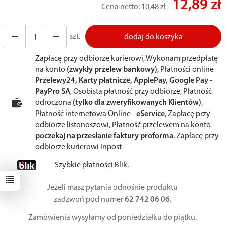
12,89 zł
Cena netto:
10,48 zł
szt.
dodaj do koszyka
Zapłacę przy odbiorze kurierowi, Wykonam przedpłatę
na konto
(zwykły przelew bankowy)
, Płatności online
Przelewy24, Karty płatnicze, ApplePay, Google Pay -
PayPro SA
, Osobista płatność przy odbiorze, Płatność
odroczona
(tylko dla zweryfikowanych Klientów)
,
Płatność internetowa Online -
eService
, Zapłacę przy
odbiorze listonoszowi, Płatność przelewem na konto -
poczekaj na przesłanie faktury proforma
, Zapłacę przy
odbiorze kurierowi Inpost
Szybkie płatności Blik.
Jeżeli masz pytania odnośnie produktu
zadzwoń pod numer
62 742 06 06.
Zamówienia wysyłamy od poniedziałku do piątku.