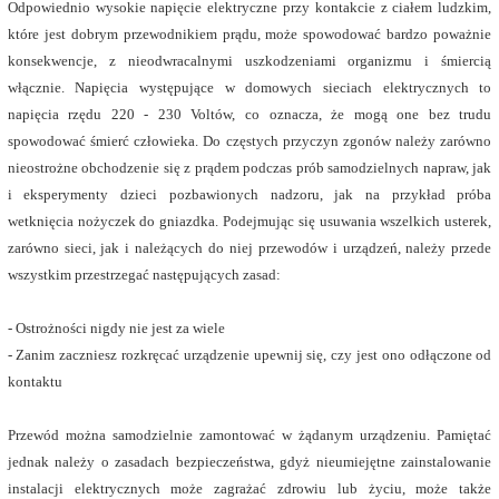
Odpowiednio wysokie napięcie elektryczne przy kontakcie z ciałem ludzkim,
które jest dobrym przewodnikiem prądu, może spowodować bardzo poważnie
konsekwencje, z nieodwracalnymi uszkodzeniami organizmu i śmiercią
włącznie. Napięcia występujące w domowych sieciach elektrycznych to
napięcia rzędu 220 - 230 Voltów, co oznacza, że mogą one bez trudu
spowodować śmierć człowieka. Do częstych przyczyn zgonów należy zarówno
nieostrożne obchodzenie się z prądem podczas prób samodzielnych napraw, jak
i eksperymenty dzieci pozbawionych nadzoru, jak na przykład próba
wetknięcia nożyczek do gniazdka. Podejmując się usuwania wszelkich usterek,
zarówno sieci, jak i należących do niej przewodów i urządzeń, należy przede
wszystkim przestrzegać następujących zasad:
- Ostrożności nigdy nie jest za wiele
- Zanim zaczniesz rozkręcać urządzenie upewnij się, czy jest ono odłączone od
kontaktu
Przewód można samodzielnie zamontować w żądanym urządzeniu. Pamiętać
jednak należy o zasadach bezpieczeństwa, gdyż nieumiejętne zainstalowanie
instalacji elektrycznych może zagrażać zdrowiu lub życiu, może także