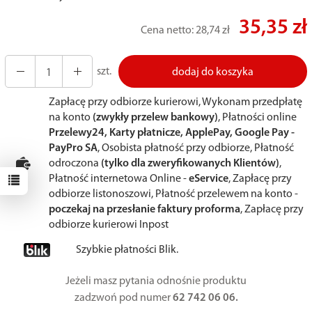
35,35 zł
Cena netto:
28,74 zł
szt.
dodaj do koszyka
Zapłacę przy odbiorze kurierowi, Wykonam przedpłatę
na konto
(zwykły przelew bankowy)
, Płatności online
Przelewy24, Karty płatnicze, ApplePay, Google Pay -
PayPro SA
, Osobista płatność przy odbiorze, Płatność
odroczona
(tylko dla zweryfikowanych Klientów)
,
Płatność internetowa Online -
eService
, Zapłacę przy
odbiorze listonoszowi, Płatność przelewem na konto -
poczekaj na przesłanie faktury proforma
, Zapłacę przy
odbiorze kurierowi Inpost
Szybkie płatności Blik.
Jeżeli masz pytania odnośnie produktu
zadzwoń pod numer
62 742 06 06.