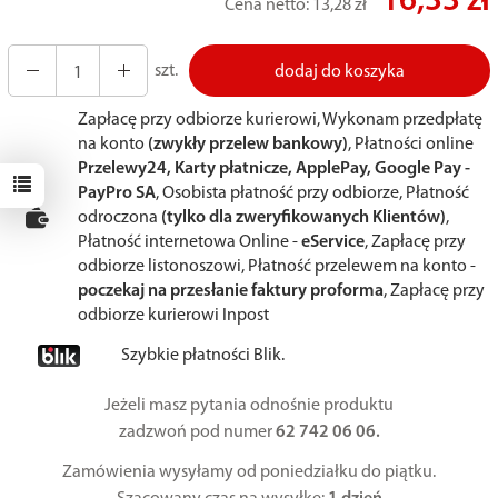
16,33 zł
Cena netto:
13,28 zł
szt.
dodaj do koszyka
Zapłacę przy odbiorze kurierowi, Wykonam przedpłatę
na konto
(zwykły przelew bankowy)
, Płatności online
Przelewy24, Karty płatnicze, ApplePay, Google Pay -
PayPro SA
, Osobista płatność przy odbiorze, Płatność
odroczona
(tylko dla zweryfikowanych Klientów)
,
Płatność internetowa Online -
eService
, Zapłacę przy
odbiorze listonoszowi, Płatność przelewem na konto -
poczekaj na przesłanie faktury proforma
, Zapłacę przy
odbiorze kurierowi Inpost
Szybkie płatności Blik.
Jeżeli masz pytania odnośnie produktu
zadzwoń pod numer
62 742 06 06.
Zamówienia wysyłamy od poniedziałku do piątku.