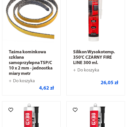
Taśma kominkowa
Silikon Wysokotemp.
szklana
350'C CZARNY FIRE
samoprzylepna TSP/C
LINE 300 ml.
10 x 2 mm - jednostka
Do koszyka
miary metr
Do koszyka
26,05 zł
4,62 zł