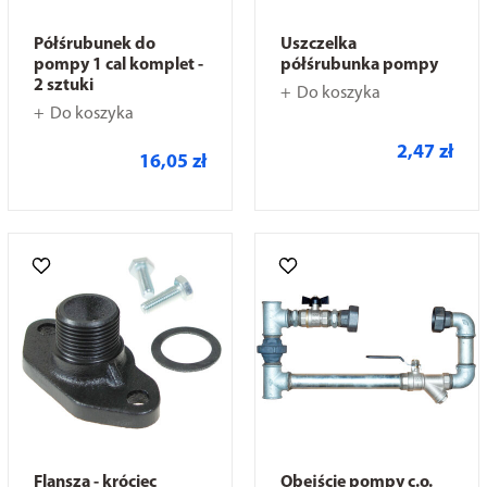
Półśrubunek do
Uszczelka
pompy 1 cal komplet -
półśrubunka pompy
2 sztuki
Do koszyka
Do koszyka
2,47 zł
16,05 zł
Flansza - króciec
Obejście pompy c.o.