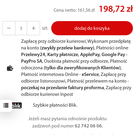
198,72 zł
Cena netto:
161,56 zł
szt.
dodaj do koszyka
Zapłacę przy odbiorze kurierowi, Wykonam przedpłatę
na konto
(zwykły przelew bankowy)
, Płatności online
Przelewy24, Karty płatnicze, ApplePay, Google Pay -
PayPro SA
, Osobista płatność przy odbiorze, Płatność
odroczona
(tylko dla zweryfikowanych Klientów)
,
Płatność internetowa Online -
eService
, Zapłacę przy
odbiorze listonoszowi, Płatność przelewem na konto -
poczekaj na przesłanie faktury proforma
, Zapłacę przy
odbiorze kurierowi Inpost
Szybkie płatności Blik.
Jeżeli masz pytania odnośnie produktu
zadzwoń pod numer
62 742 06 06.