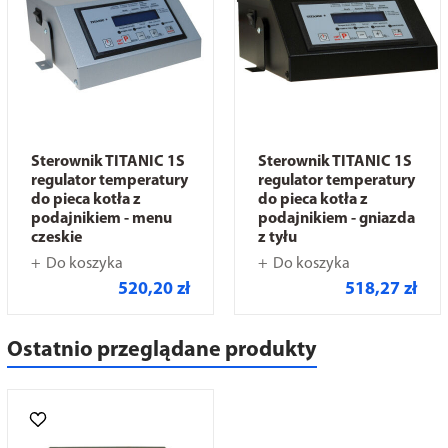
Sterownik TITANIC 1S
Sterownik TITANIC 1S
regulator temperatury
regulator temperatury
do pieca kotła z
do pieca kotła z
podajnikiem - menu
podajnikiem - gniazda
czeskie
z tyłu
Do koszyka
Do koszyka
520,20 zł
518,27 zł
Ostatnio przeglądane produkty