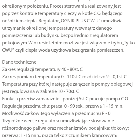
określonym położeniu. Proces sterowania realizowany jest
poprzez kontrolę temperatury cieczy w kotle C.O. będącego
nośnikiem ciepła. Regulator „OGNIK PLUS C.W.U.” umożliwia
utrzymanie określonej temperatury wewnątrz danego
pomieszczenia lub budynku bezpośrednio z regulatorem
pokojowym. W okresie letnim możliwe jest włączenie trybu „Tylko
CWU”, czyli ciepła woda uzytkowa bez grzania pomieszczeń.
Dane techniczne
Zakres regulacji temperatury 40 - 80st. C
Zakres pomiaru temperatury 0 - 110st.C rozdzielczość - 0,1st. C
Temperatura przy której następuje załączenie pompy obiegowej
jest regulowana w zakresie 10 - 70st. C
Funkcja przeciw zamaraznie - poniżej 5st.C pracuje pompa C.O.
Regulacja przedmuchu: praca: 0 - 90 sek., przerwa 1 - 15 min.
Możliwość całkowitego wyłaczenia przedmuchu P - 0
Trzy różne wersje regulatora umożliwiające stosowanie
różnorodnego paliwa oraz mechanizmów podajnika: tłokowy:
przerwa: 1 -15 min., praca tylko z czujnikiem krańcowym;