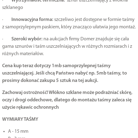
·
Wytrzymałość termiczna:
sznur uszczelniający z włókna
szklanego
·
Innowacyjna forma:
szczeliwo jest dostępne w formie taśmy
z samoprzylepnym paskiem, który znacząco ułatwia jego montaż.
·
Szeroki wybór:
na aukcjach firmy Domer znajduje się cała
gama sznurów i taśm uszczelniających w różnych rozmiarach i z
różnych materiałów.
Cena kup teraz dotyczy 1mb samoprzylepnej taśmy
uszczelniającej. Jeśli chcą Państwo nabyć np. 5mb taśmy, to
prosimy dokonać zakupu 5 sztuk na tej aukcji.
Zachowaj ostrożność! Włókno szklane może podrażniać skórę,
oczy i drogi oddechowe, dlatego do montażu taśmy zaleca się
użycie rękawic ochronnych
WYMIARY TAŚMY
A - 15 mm