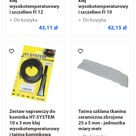
klej
klej
wysokotemperaturowy
wysokotemperaturowy
i szczeliwo FI 12
i szczeliwo FI 10
Do koszyka
Do koszyka
43,11 zł
42,15 zł
Zestaw naprawczy do
Taśma szklana tkanina
kominka HT-SYSTEM
ceramiczna zbrojona
10 x 3 mm klej
25 x 5 mm - jednostka
wysokotemperaturowy
miary metr
i taśma kominkowa