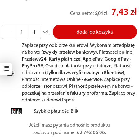
7,43 zł
Cena netto:
6,04 zł
szt.
dodaj do koszyka
Zapłacę przy odbiorze kurierowi, Wykonam przedpłatę
na konto
(zwykły przelew bankowy)
, Płatności online
Przelewy24, Karty płatnicze, ApplePay, Google Pay -
PayPro SA
, Osobista płatność przy odbiorze, Płatność
odroczona
(tylko dla zweryfikowanych Klientów)
,
Płatność internetowa Online -
eService
, Zapłacę przy
odbiorze listonoszowi, Płatność przelewem na konto -
poczekaj na przesłanie faktury proforma
, Zapłacę przy
odbiorze kurierowi Inpost
Szybkie płatności Blik.
Jeżeli masz pytania odnośnie produktu
zadzwoń pod numer
62 742 06 06.