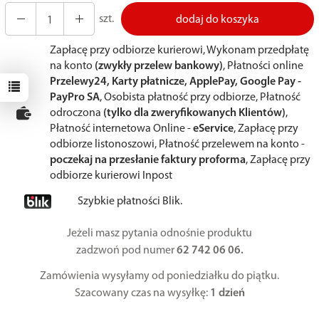
szt.
dodaj do koszyka
Zapłacę przy odbiorze kurierowi, Wykonam przedpłatę
na konto
(zwykły przelew bankowy)
, Płatności online
Przelewy24, Karty płatnicze, ApplePay, Google Pay -
PayPro SA
, Osobista płatność przy odbiorze, Płatność
odroczona
(tylko dla zweryfikowanych Klientów)
,
Płatność internetowa Online -
eService
, Zapłacę przy
odbiorze listonoszowi, Płatność przelewem na konto -
poczekaj na przesłanie faktury proforma
, Zapłacę przy
odbiorze kurierowi Inpost
Szybkie płatności Blik.
Jeżeli masz pytania odnośnie produktu
zadzwoń pod numer
62 742 06 06.
Zamówienia wysyłamy od poniedziałku do piątku.
Szacowany czas na wysyłkę:
1 dzień