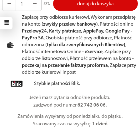
szt.
dodaj do koszyka
Zapłacę przy odbiorze kurierowi, Wykonam przedpłatę
na konto
(zwykły przelew bankowy)
, Płatności online
Przelewy24, Karty płatnicze, ApplePay, Google Pay -
PayPro SA
, Osobista płatność przy odbiorze, Płatność
odroczona
(tylko dla zweryfikowanych Klientów)
,
Płatność internetowa Online -
eService
, Zapłacę przy
odbiorze listonoszowi, Płatność przelewem na konto -
poczekaj na przesłanie faktury proforma
, Zapłacę przy
odbiorze kurierowi Inpost
Szybkie płatności Blik.
Jeżeli masz pytania odnośnie produktu
zadzwoń pod numer
62 742 06 06.
Zamówienia wysyłamy od poniedziałku do piątku.
Szacowany czas na wysyłkę:
1 dzień