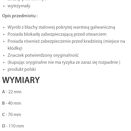
wytrzymały
Opis przedmiotu :
Wyrób z blachy stalowej pokrytej warstwą galwaniczną
Posiada blokadę zabezpieczającą przed otwarciem
Posiada również zabezpieczenie przed kradzieżą (miejsce na
kłódkę)
Znaczek potwierdzony oryginalność
(kupując oryginalne nie ma ryzyka ze zaraz się rozpadnie )
produkt polski
WYMIARY
A
- 22 mm
B
- 40 mm
C
- 70 mm
D
- 110 mm