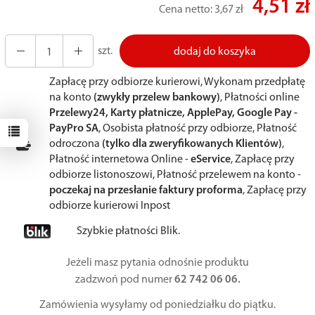
4,51 zł
Cena netto:
3,67 zł
szt.
dodaj do koszyka
Zapłacę przy odbiorze kurierowi, Wykonam przedpłatę
na konto
(zwykły przelew bankowy)
, Płatności online
Przelewy24, Karty płatnicze, ApplePay, Google Pay -
PayPro SA
, Osobista płatność przy odbiorze, Płatność
odroczona
(tylko dla zweryfikowanych Klientów)
,
Płatność internetowa Online -
eService
, Zapłacę przy
odbiorze listonoszowi, Płatność przelewem na konto -
poczekaj na przesłanie faktury proforma
, Zapłacę przy
odbiorze kurierowi Inpost
Szybkie płatności Blik.
Jeżeli masz pytania odnośnie produktu
zadzwoń pod numer
62 742 06 06.
Zamówienia wysyłamy od poniedziałku do piątku.