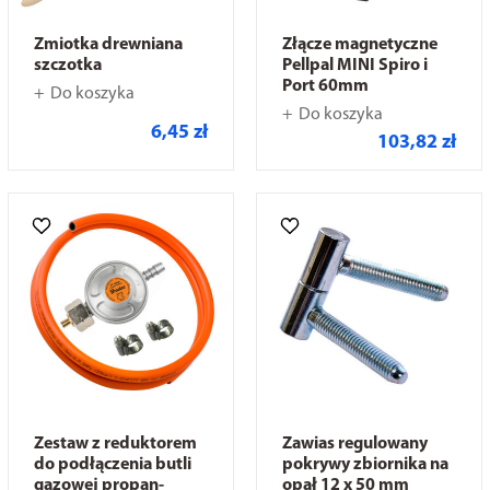
Zmiotka drewniana
Złącze magnetyczne
szczotka
Pellpal MINI Spiro i
Port 60mm
Do koszyka
Do koszyka
6,45 zł
103,82 zł
Zestaw z reduktorem
Zawias regulowany
do podłączenia butli
pokrywy zbiornika na
gazowej propan-
opał 12 x 50 mm