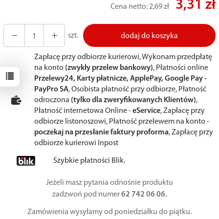
3,31 zł
Cena netto:
2,69 zł
szt.
dodaj do koszyka
Zapłacę przy odbiorze kurierowi, Wykonam przedpłatę
na konto
(zwykły przelew bankowy)
, Płatności online
Przelewy24, Karty płatnicze, ApplePay, Google Pay -
PayPro SA
, Osobista płatność przy odbiorze, Płatność
odroczona
(tylko dla zweryfikowanych Klientów)
,
Płatność internetowa Online -
eService
, Zapłacę przy
odbiorze listonoszowi, Płatność przelewem na konto -
poczekaj na przesłanie faktury proforma
, Zapłacę przy
odbiorze kurierowi Inpost
Szybkie płatności Blik.
Jeżeli masz pytania odnośnie produktu
zadzwoń pod numer
62 742 06 06.
Zamówienia wysyłamy od poniedziałku do piątku.