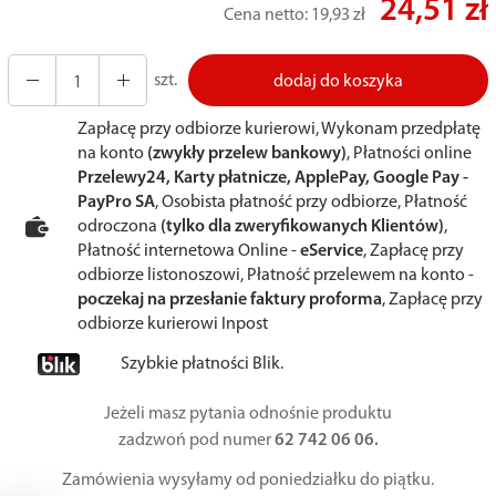
24,51 zł
Cena netto:
19,93 zł
szt.
dodaj do koszyka
Zapłacę przy odbiorze kurierowi, Wykonam przedpłatę
na konto
(zwykły przelew bankowy)
, Płatności online
Przelewy24, Karty płatnicze, ApplePay, Google Pay -
PayPro SA
, Osobista płatność przy odbiorze, Płatność
odroczona
(tylko dla zweryfikowanych Klientów)
,
Płatność internetowa Online -
eService
, Zapłacę przy
odbiorze listonoszowi, Płatność przelewem na konto -
poczekaj na przesłanie faktury proforma
, Zapłacę przy
odbiorze kurierowi Inpost
Szybkie płatności Blik.
Jeżeli masz pytania odnośnie produktu
zadzwoń pod numer
62 742 06 06.
Zamówienia wysyłamy od poniedziałku do piątku.