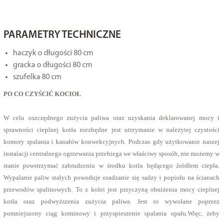
PARAMETRY TECHNICZNE
haczyk o długości 80 cm
gracka o długości 80 cm
szufelka 80 cm
PO CO CZYŚCIĆ KOCIOŁ
W celu oszczędnego zużycia paliwa oraz uzyskania deklarowanej mocy i
sprawności cieplnej kotła niezbędne jest utrzymanie w należytej czystości
komory spalania i kanałów konwekcyjnych. Podczas gdy użytkowanie naszej
instalacji centralnego ogrzewania przebiega we właściwy sposób, nie możemy w
stanie powstrzymać zabrudzeniu w środku kotła będącego źródłem ciepła.
Wypalanie paliw stałych powoduje osadzanie się sadzy i popiołu na ścianach
przewodów spalinowych. To z kolei jest przyczyną obniżenia mocy cieplnej
kotła oraz podwyższenia zużycia paliwa. Jest to wywołane poprzez
pomniejszony ciąg kominowy i przyspieszenie spalania opału.Więc, żeby