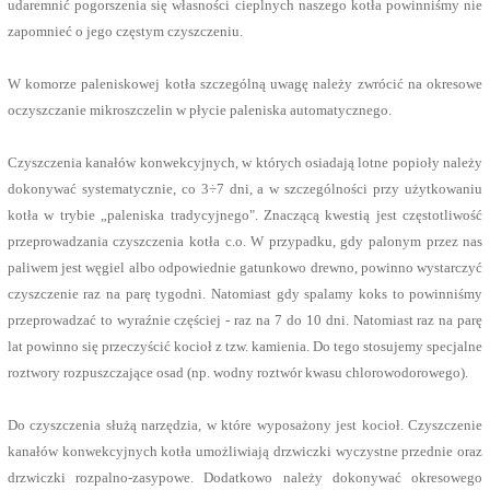
udaremnić pogorszenia się własności cieplnych naszego kotła powinniśmy nie
zapomnieć o jego częstym czyszczeniu.
W komorze paleniskowej kotła szczególną uwagę należy zwrócić na okresowe
oczyszczanie mikroszczelin w płycie paleniska automatycznego.
Czyszczenia kanałów konwekcyjnych, w których osiadają lotne popioły należy
dokonywać systematycznie, co 3÷7 dni, a w szczególności przy użytkowaniu
kotła w trybie „paleniska tradycyjnego". Znaczącą kwestią jest częstotliwość
przeprowadzania czyszczenia kotła c.o. W przypadku, gdy palonym przez nas
paliwem jest węgiel albo odpowiednie gatunkowo drewno, powinno wystarczyć
czyszczenie raz na parę tygodni. Natomiast gdy spalamy koks to powinniśmy
przeprowadzać to wyraźnie częściej - raz na 7 do 10 dni. Natomiast raz na parę
lat powinno się przeczyścić kocioł z tzw. kamienia. Do tego stosujemy specjalne
roztwory rozpuszczające osad (np. wodny roztwór kwasu chlorowodorowego).
Do czyszczenia służą narzędzia, w które wyposażony jest kocioł. Czyszczenie
kanałów konwekcyjnych kotła umożliwiają drzwiczki wyczystne przednie oraz
drzwiczki rozpalno-zasypowe. Dodatkowo należy dokonywać okresowego