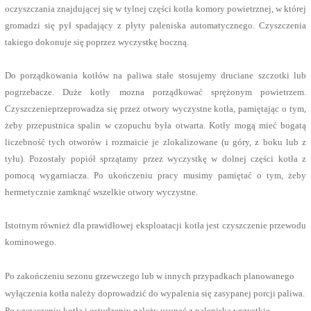
oczyszczania znajdującej się w tylnej części kotła komory powietrznej, w której
gromadzi się pył spadający z płyty paleniska automatycznego. Czyszczenia
takiego dokonuje się poprzez wyczystkę boczną.
Do porządkowania kotłów na paliwa stałe stosujemy druciane szczotki lub
pogrzebacze. Duże kotły mozna porządkować sprężonym powietrzem.
Czyszczenieprzeprowadza się przez otwory wyczystne kotła, pamiętając o tym,
żeby przepustnica spalin w czopuchu była otwarta. Kotły mogą mieć bogatą
liczebność tych otworów i rozmaicie je zlokalizowane (u góry, z boku lub z
tyłu). Pozostały popiół sprzątamy przez wyczystkę w dolnej części kotła z
pomocą wygarniacza. Po ukończeniu pracy musimy pamiętać o tym, żeby
hermetycznie zamknąć wszelkie otwory wyczystne.
Istotnym również dla prawidłowej eksploatacji kotła jest czyszczenie przewodu
kominowego.
Po zakończeniu sezonu grzewczego lub w innych przypadkach planowanego
wyłączenia kotła należy doprowadzić do wypalenia się zasypanej porcji paliwa.
Po wygaszeniu kotła i ostudzeniu należy usunąć z paleniska wszystkie