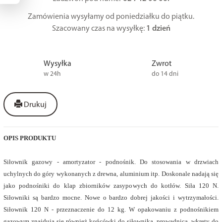
Zamówienia wysyłamy od poniedziałku do piątku.
Szacowany czas na wysyłkę:
1 dzień
Wysyłka
Zwrot
w 24h
do 14 dni
Drukuj
OPIS PRODUKTU
Siłownik gazowy - amortyzator - podnośnik. Do stosowania w drzwiach
uchylnych do góry wykonanych z drewna, aluminium itp. Doskonale nadają się
jako podnośniki do klap zbiorników zasypowych do kotłów. Siła 120 N.
Siłowniki są bardzo mocne. Nowe o bardzo dobrej jakości i wytrzymałości.
Siłownik 120 N - przeznaczenie do 12 kg. W opakowaniu z podnośnikiem
gazowym znajdują się również końcówki do siłownika, prowadnica, wkręty do