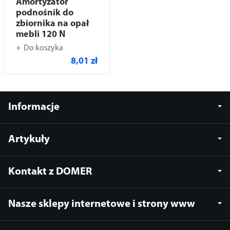
Amortyzator
podnośnik do
zbiornika na opał
mebli 120 N
Do koszyka
8,01 zł
Informacje
Artykuły
Kontakt z DOMER
Nasze sklepy internetowe i strony www