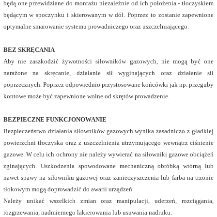
będą one przewidziane do montażu niezależnie od ich położenia - tłoczyskiem
będącym w spoczynku i skierowanym w dół. Poprzez to zostanie zapewnione
optymalne smarowanie systemu prowadniczego oraz uszczelniającego.
BEZ SKRĘCANIA
Aby nie zaszkodzić żywotności siłowników gazowych, nie mogą być one
narażone na skręcanie, działanie sił wyginających oraz działanie sił
poprzecznych. Poprzez odpowiednio przystosowane końcówki jak np. przeguby
kontowe może być zapewnione wolne od skrętów prowadzenie.
BEZPIECZNE FUNKCJONOWANIE
Bezpieczeństwo działania siłowników gazowych wynika zasadniczo z gładkiej
powierzchni tłoczyska oraz z uszczelnienia utrzymującego wewnątrz ciśnienie
gazowe. W celu ich ochrony nie należy wywierać na siłowniki gazowe obciążeń
zginających. Uszkodzenia spowodowane mechaniczną obróbką wtórną lub
nawet spawy na siłowniku gazowej oraz zanieczyszczenia lub farba na trzonie
tłokowym mogą doprowadzić do awarii urządzeń.
Należy unikać wszelkich zmian oraz manipulacji, uderzeń, rozciągania,
rozgrzewania, nadmiernego lakierowania lub usuwania nadruku.