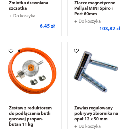
Zmiotka drewniana
Złącze magnetyczne
szczotka
Pellpal MINI Spiro i
Port 60mm
Do koszyka
Do koszyka
6,45 zł
103,82 zł
Zestaw z reduktorem
Zawias regulowany
do podłączenia butli
pokrywy zbiornika na
gazowej propan-
opał 12 x 50 mm
butan 11 kg
Do koszyka