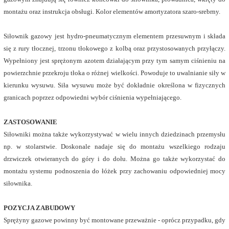
montażu oraz instrukcja obsługi. Kolor elementów amortyzatora szaro-srebrny.
Siłownik gazowy jest hydro-pneumatycznym elementem przesuwnym i składa
się z rury tłocznej, trzonu tłokowego z kolbą oraz przystosowanych przyłączy.
Wypełniony jest sprężonym azotem działającym przy tym samym ciśnieniu na
powierzchnie przekroju tłoka o różnej wielkości. Powoduje to uwalnianie siły w
kierunku wysuwu. Siła wysuwu może być dokładnie określona w fizycznych
granicach poprzez odpowiedni wybór ciśnienia wypełniającego.
ZASTOSOWANIE
Siłowniki można także wykorzystywać w wielu innych dziedzinach przemysłu
np. w stolarstwie. Doskonale nadaje się do montażu wszelkiego rodzaju
drzwiczek otwieranych do góry i do dołu. Można go także wykorzystać do
montażu systemu podnoszenia do łóżek przy zachowaniu odpowiedniej mocy
siłownika.
POZYCJA ZABUDOWY
Sprężyny gazowe powinny być montowane przeważnie - oprócz przypadku, gdy