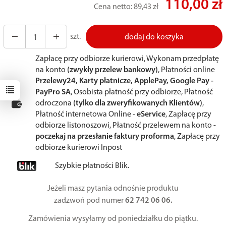
110,00 zł
Cena netto:
89,43 zł
szt.
dodaj do koszyka
Zapłacę przy odbiorze kurierowi, Wykonam przedpłatę
na konto
(zwykły przelew bankowy)
, Płatności online
Przelewy24, Karty płatnicze, ApplePay, Google Pay -
PayPro SA
, Osobista płatność przy odbiorze, Płatność
odroczona
(tylko dla zweryfikowanych Klientów)
,
Płatność internetowa Online -
eService
, Zapłacę przy
odbiorze listonoszowi, Płatność przelewem na konto -
poczekaj na przesłanie faktury proforma
, Zapłacę przy
odbiorze kurierowi Inpost
Szybkie płatności Blik.
Jeżeli masz pytania odnośnie produktu
zadzwoń pod numer
62 742 06 06.
Zamówienia wysyłamy od poniedziałku do piątku.