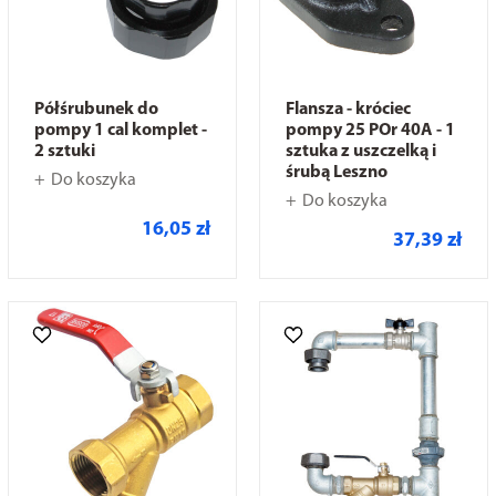
Półśrubunek do
Flansza - króciec
pompy 1 cal komplet -
pompy 25 POr 40A - 1
2 sztuki
sztuka z uszczelką i
śrubą Leszno
Do koszyka
Do koszyka
16,05 zł
37,39 zł